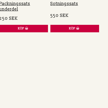
Packningssats
Sotningssats
underdel
550 SEK
250 SEK
KÖP
KÖP