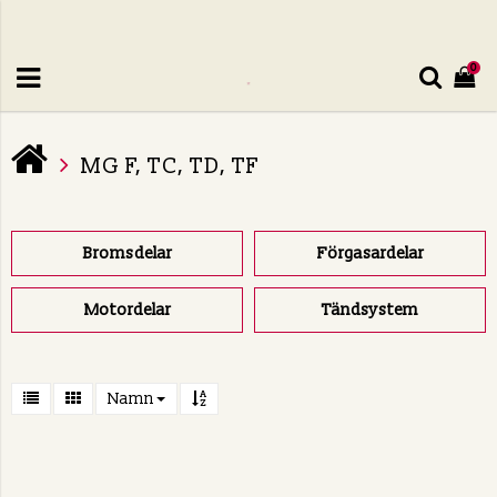
0
MG F, TC, TD, TF
Bromsdelar
Förgasardelar
Motordelar
Tändsystem
Namn