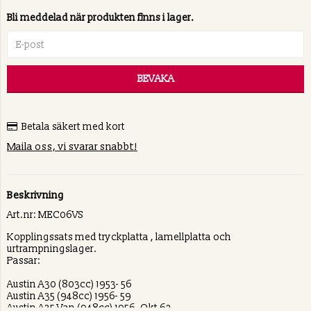
Bli meddelad när produkten finns i lager.
BEVAKA
Betala säkert med kort
Maila oss, vi svarar snabbt!
Beskrivning
Art.nr: MEC06VS
Kopplingssats med tryckplatta , lamellplatta och
urtrampningslager.
Passar:
Austin A30 (803cc) 1953- 56
Austin A35 (948cc) 1956- 59
Austin A35 Van (948cc) 1956- Okt 62