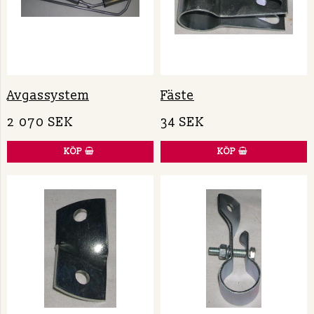
Avgassystem
Fäste
2 070 SEK
34 SEK
KÖP
KÖP