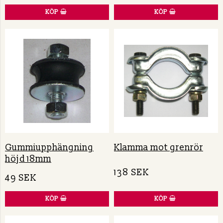
KÖP
KÖP
Gummiupphängning
Klamma mot grenrör
höjd 18mm
138 SEK
49 SEK
KÖP
KÖP