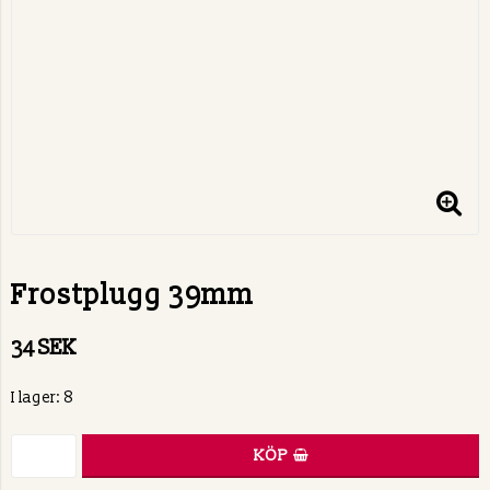
Frostplugg 39mm
34 SEK
I lager: 8
KÖP