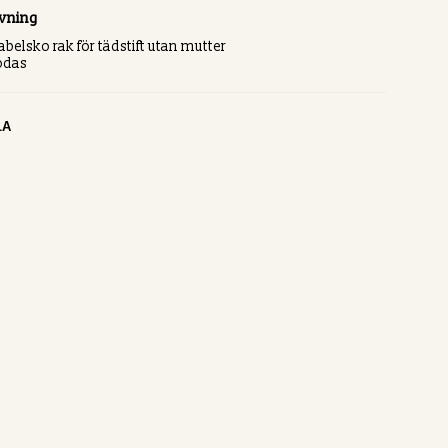
ivning
belsko rak för tädstift utan mutter
lödas
LA