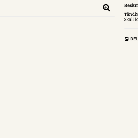
Beskr
Tändka
Skall 
DE