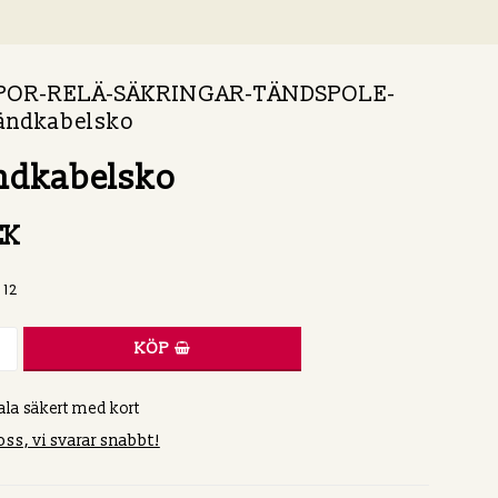
POR-RELÄ-SÄKRINGAR-TÄNDSPOLE-
ändkabelsko
ndkabelsko
EK
 12
KÖP
ala säkert med kort
oss, vi svarar snabbt!