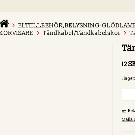
ELTIILLBEHÖR,BELYSNING-GLÖDLAM
 varukorg är tom
KÖRVISARE
Tändkabel/Tändkabelskor
T
Tä
12 S
I lager:
Bet
Maila 