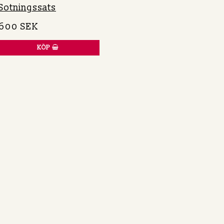
Sotningssats
600 SEK
KÖP