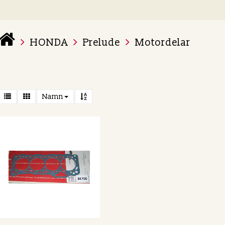
HONDA
Prelude
Motordelar
 varukorg är tom
Namn