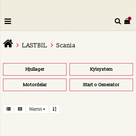
0
LASTBIL
Scania
Hjullager
Kylsystem
Motordelar
Start o Generator
Namn