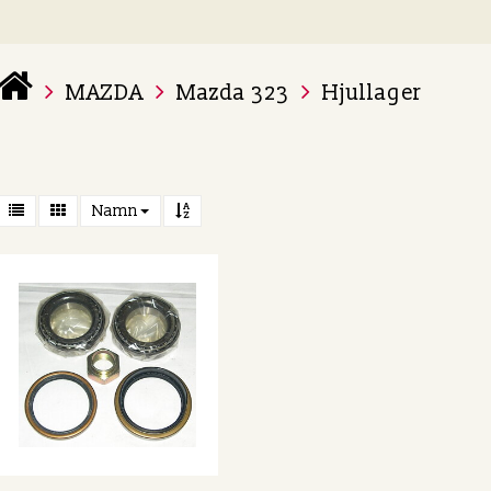
MAZDA
Mazda 323
Hjullager
 varukorg är tom
Namn