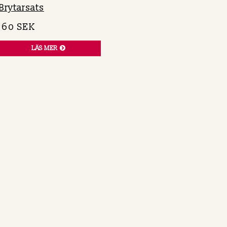
Brytarsats
160 SEK
LÄS MER