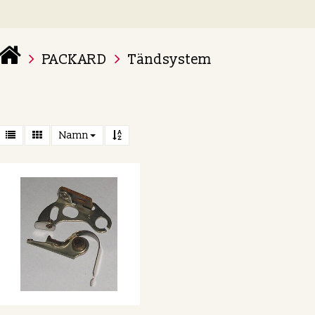
PACKARD
Tändsystem
 varukorg är tom
Namn