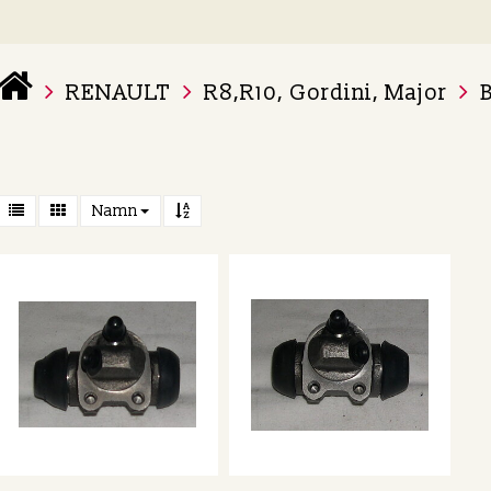
RENAULT
R8,R10, Gordini, Major
 varukorg är tom
Namn