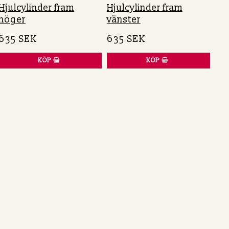
Hjulcylinder fram
Hjulcylinder fram
höger
vänster
635 SEK
635 SEK
KÖP
KÖP