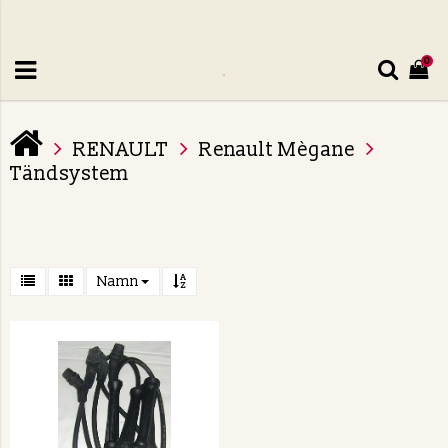
0
RENAULT
Renault Mègane
Tändsystem
Namn