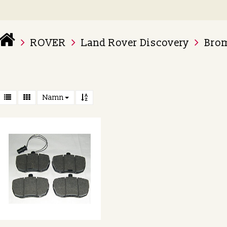
ROVER
Land Rover Discovery
Bro
 varukorg är tom
Namn