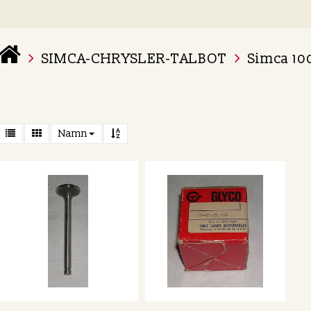
SIMCA-CHRYSLER-TALBOT
Simca 10
 varukorg är tom
Namn