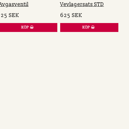
Avgasventil
Vevlagersats STD
125 SEK
625 SEK
KÖP
KÖP