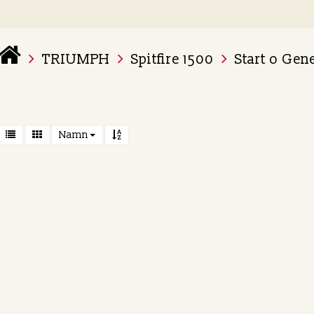
TRIUMPH
Spitfire 1500
Start o Gen
 varukorg är tom
Namn