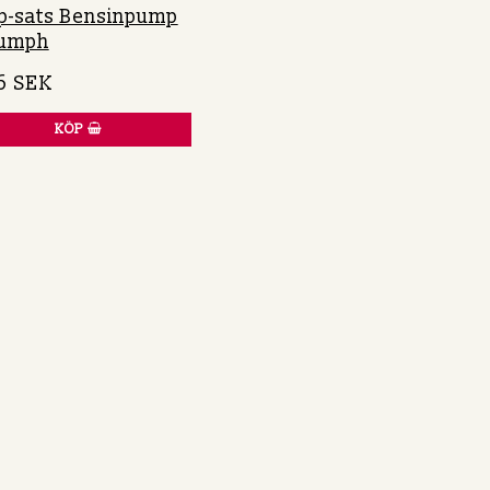
p-sats Bensinpump
iumph
6 SEK
KÖP