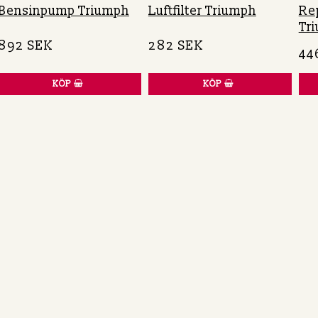
Bensinpump Triumph
Luftfilter Triumph
Re
Tr
892 SEK
282 SEK
44
KÖP
KÖP