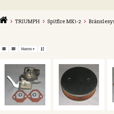
TRIUMPH
Spitfire MK1-2
Bränslesy
 varukorg är tom
Namn