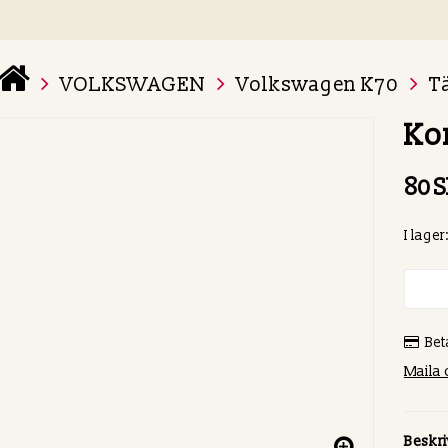
VOLKSWAGEN
Volkswagen K70
T
 varukorg är tom
Ko
80 
I lager:
Bet
Maila 
Beskr