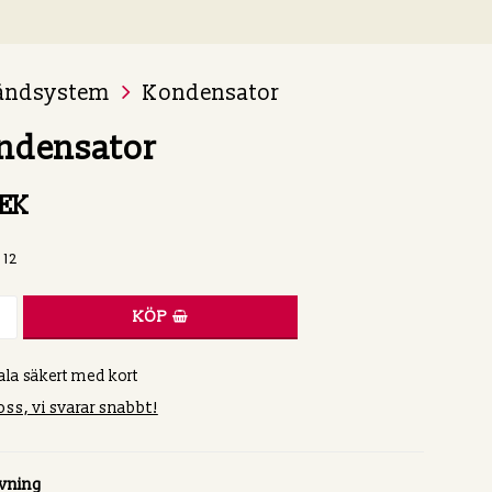
ändsystem
Kondensator
ndensator
SEK
 12
KÖP
ala säkert med kort
oss, vi svarar snabbt!
ivning