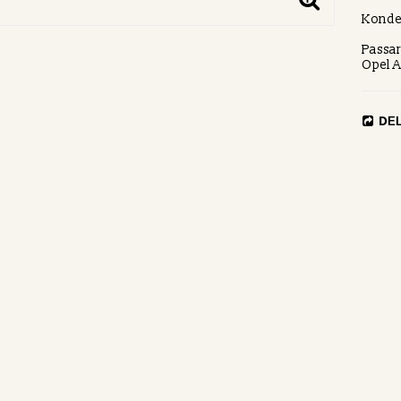
Konde
Passar
Opel A
DE