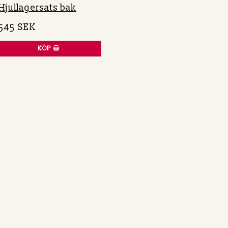
Hjullagersats bak
545 SEK
KÖP