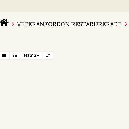
VETERANFORDON RESTARURERADE
 varukorg är tom
Namn