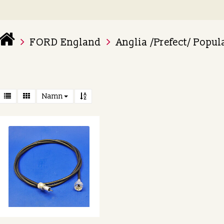
FORD England
Anglia /Prefect/ Popul
 varukorg är tom
Namn