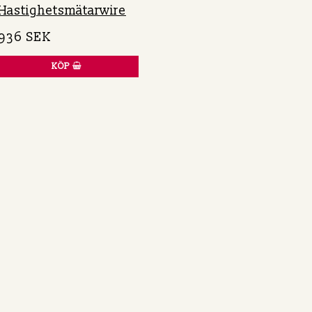
Hastighetsmätarwire
936 SEK
KÖP