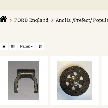
FORD England
Anglia /Prefect/ Popul
 varukorg är tom
Namn