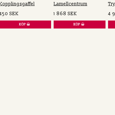
Kopplingsgaffel
Lamellcentrum
Try
450 SEK
1 868 SEK
4 
KÖP
KÖP