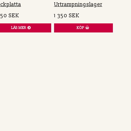
ckplatta
Urtrampningslager
950 SEK
1 350 SEK
LÄS MER
KÖP