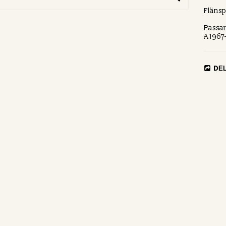
Fläns
Passar
A 1967
DE