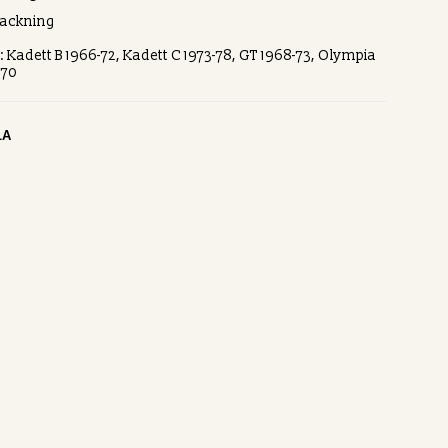
packning
: Kadett B 1966-72, Kadett C 1973-78, GT 1968-73, Olympia
-70
LA