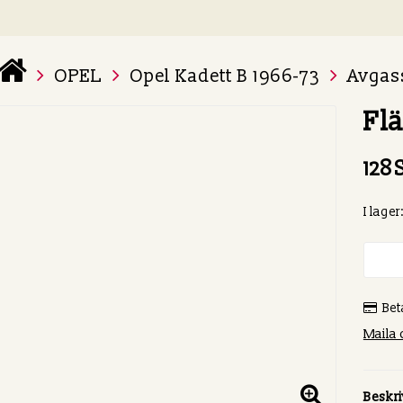
OPEL
Opel Kadett B 1966-73
Avgas
 varukorg är tom
Fl
128 
I lager
Bet
Maila 
Beskr