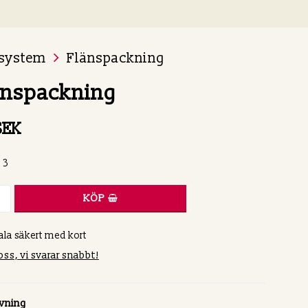
system
Flänspackning
änspackning
SEK
: 3
KÖP
ala säkert med kort
oss, vi svarar snabbt!
ivning