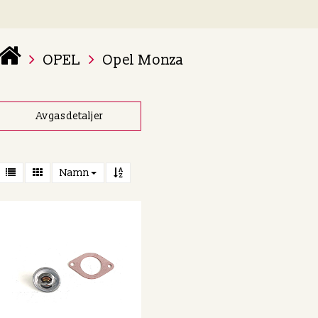
OPEL
Opel Monza
 varukorg är tom
Avgasdetaljer
Namn