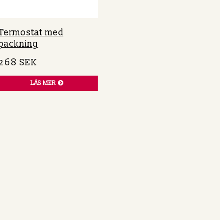
Termostat med
packning
268 SEK
LÄS MER