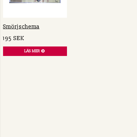
Smörjschema
195 SEK
LÄS MER