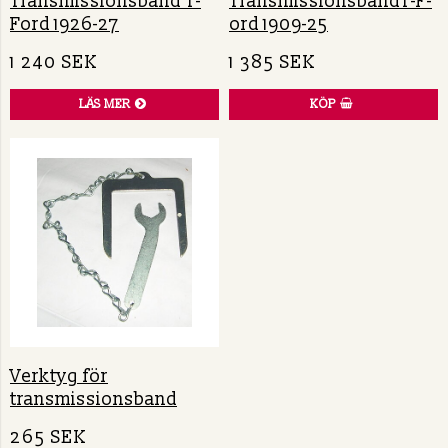
Transmissionsband T-
T­r­a­n­s­m­i­s­s­i­o­n­s­b­a­n­d­T­-­F­
Ford 1926-27
o­r­d 1909-25
1 240 SEK
1 385 SEK
LÄS MER
KÖP
Verktyg för
transmissionsband
265 SEK