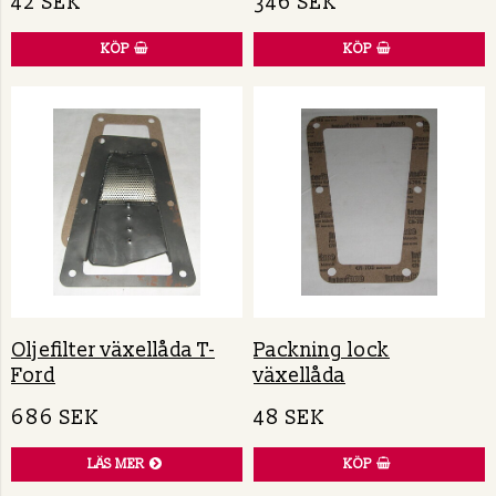
42 SEK
346 SEK
KÖP
KÖP
Oljefilter växellåda T-
Packning lock
Ford
växellåda
686 SEK
48 SEK
LÄS MER
KÖP