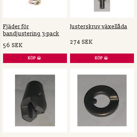
Fjäder för
Justerskruv växellåda
bandjustering 3-pack
274 SEK
56 SEK
KÖP
KÖP